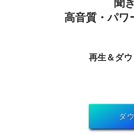
聞
​高音質・パ
再生＆ダウ
ダ