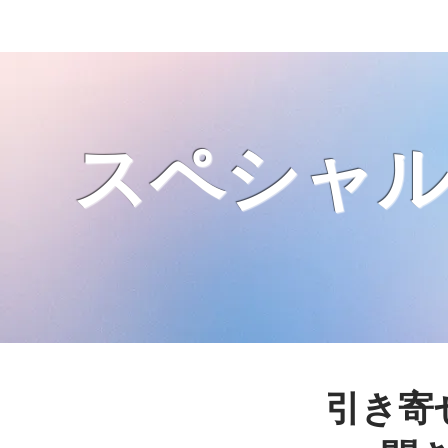
​スペシャ
引き