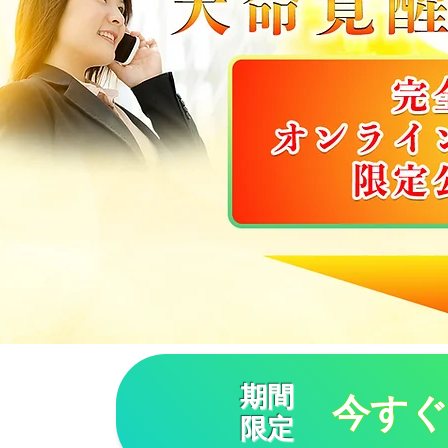
期間
今すぐ無
限定