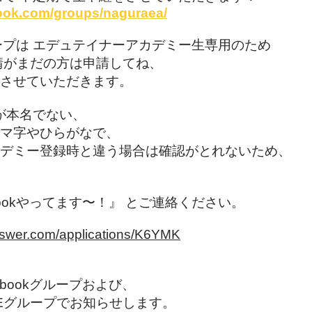
ook.com/groups/naguraea/
グループは エデュテイナーアカデミー生専用のため
請がまだの方は申請してね、
させていただきます。
k名が本名でない、
マ字やひらがなで、
デミー登録時と違う場合は確認がとれないため、
bookやってます〜！』 とご連絡ください。
nswer.com/applications/K6YMK
cebookグループおよび、
NEグループでお知らせします。