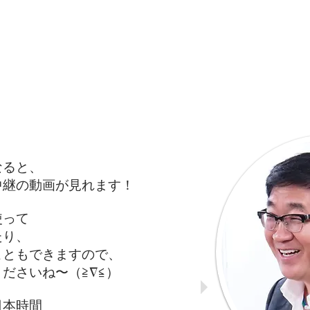
なると、
中継の動画が見れます！
使って
たり、
こともできますので、
ださいね〜（≧∇≦）
日本時間