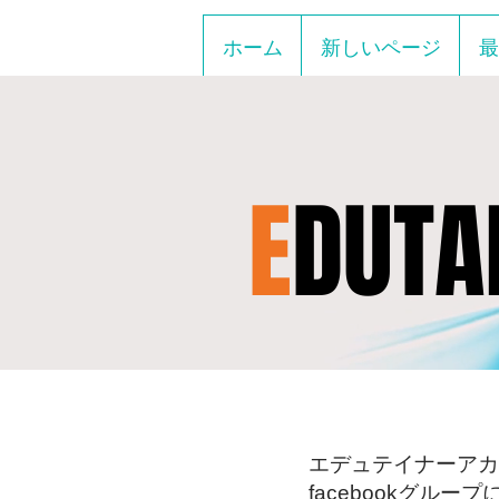
ホーム
新しいページ
最
E
DUTA
エデュテイナーアカ
facebookグル