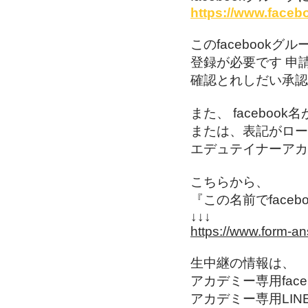
https://www.faceb
このfacebook
登録が必要です 申
確認とれしだい承認
また、 faceboo
または、表記がロー
エデュテイナーアカ
こちらから、
『この名前でface
↓↓↓
https://www.form-a
生中継の情報は、
アカデミー専用
fa
アカデミー専用LI