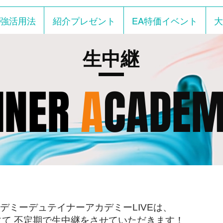
強活用法
紹介プレゼント
EA特価イベント
大
生中継
INER
A
CADE
デミーデュテイナーアカデミーLIVEは、
ープにて 不定期で生中継をさせていただきます！